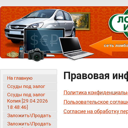
сеть ломба
Правовая ин
На главную
Ссуды под залог
Политика конфиденциаль
Ссуды под залог
Копия [29.04.2026
Пользовательское соглаш
18:48:46]
Согласие на обработку п
Заложить\Продать
Заложить\Продать