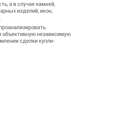
ь, а в случае камней,
варных изделий, икон,
.
 проанализировать
ти объективную независимую
млении сделки купли-