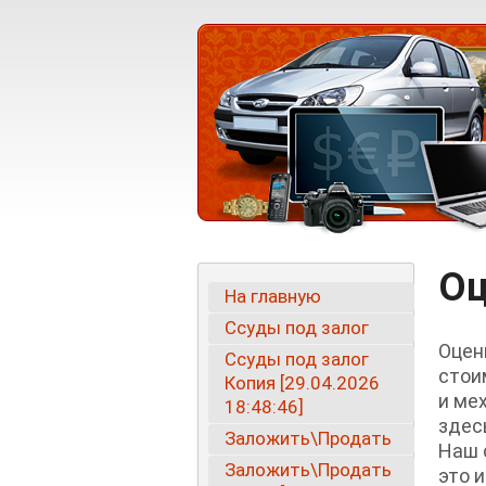
Оц
На главную
Ссуды под залог
Оцен
Ссуды под залог
стои
Копия [29.04.2026
и ме
18:48:46]
здес
Заложить\Продать
Наш 
Заложить\Продать
это 