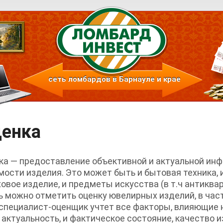
сеть ломбардов в Барнауле и крае
енка
ка — предоставление объективной и актуальной инф
мости изделия. Это может быть и бытовая техника, 
ховое изделие, и предметы искусства
(
в т.ч антиква
ь можно отметить оценку ювелирных изделий, в час
специалист-оценщик учтет все факторы, влияющие 
и актуальность, и фактическое состояние, качество и