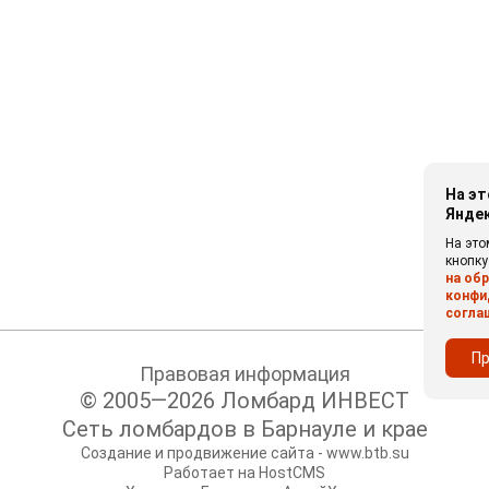
На эт
Янде
На это
кнопку
на об
конфи
согла
П
Правовая информация
© 2005—2026 Ломбард ИНВЕСТ
Сеть ломбардов в Барнауле и крае
Создание и продвижение сайта - www.btb.su
Работает на HostCMS