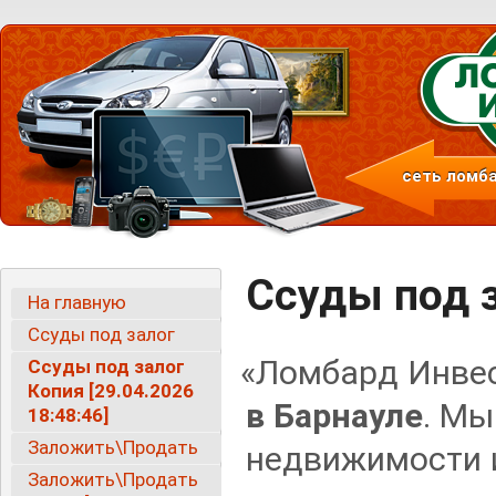
сеть ломба
Ссуды под з
На главную
Ссуды под залог
«
Ломбард Инвес
Ссуды под залог
Копия [29.04.2026
в Барнауле
. Мы
18:48:46]
Заложить\Продать
недвижимости 
Заложить\Продать